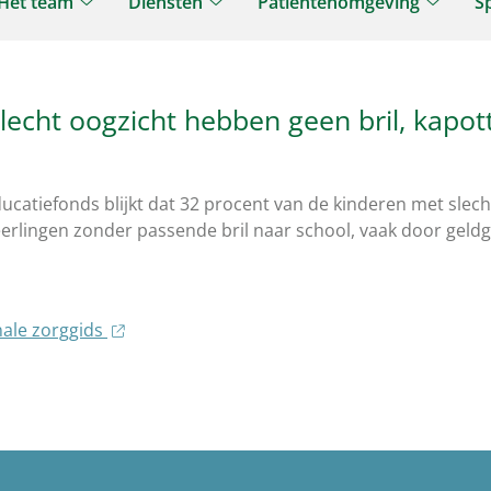
Het team
Diensten
Patiëntenomgeving
S
Het
Diensten
Patiën
jk
team
submenu
subme
enu
submenu
echt oogzicht hebben geen bril, kapotte
catiefonds blijkt dat 32 procent van de kinderen met slecht
erlingen zonder passende bril naar school, vaak door geldgeb
nale zorggids