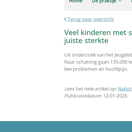
Home
De praktijk
De
prakti
Terug naar overzicht
subm
Veel kinderen met sl
juiste sterkte
Uit onderzoek van het Jeugdedu
Naar schatting gaan 135.000 le
leerproblemen en hoofdpijn.
Lees het hele artikel op:
Natio
Publicatiedatum:
12-01-2026