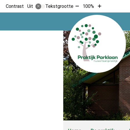
Tekst
Tekst
Contrast
Tekstgrootte
100%
Uit
verkleinen
vergroten
met
met
10%
10%
Hoofdmenu