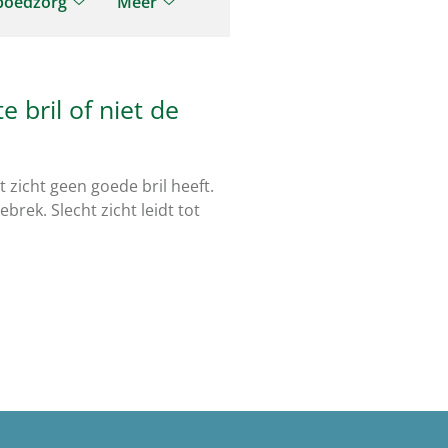
poedzorg
Meer
tenomgeving
Spoedzorg
Meer
nu
submenu
submenu
 bril of niet de
 zicht geen goede bril heeft.
rek. Slecht zicht leidt tot