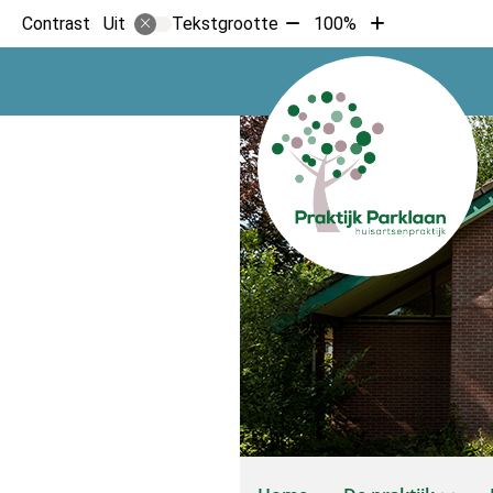
Tekst
Tekst
Contrast
Tekstgrootte
100%
Uit
verkleinen
vergroten
met
met
10%
10%
Hoofdmenu