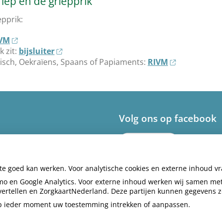
iep en de griepprik
epprik:
VM
k zit:
bijsluiter
abisch, Oekraïens, Spaans of Papiaments:
RIVM
Volg ons op facebook
ite goed kan werken. Voor analytische cookies en externe inhoud v
o en Google Analytics. Voor externe inhoud werken wij samen met
envertellen en ZorgkaartNederland. Deze partijen kunnen gegevens 
 op ieder moment uw toestemming intrekken of aanpassen.