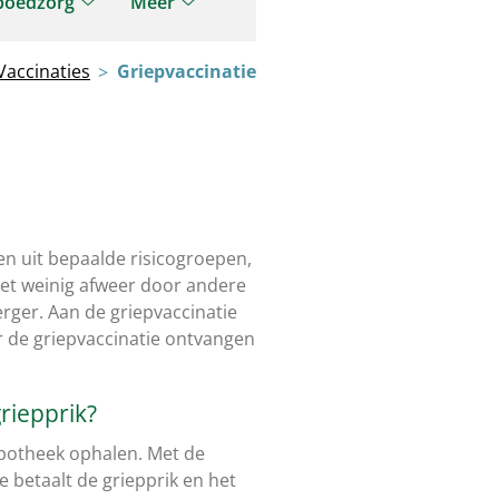
poedzorg
Meer
tenomgeving
Spoedzorg
Meer
nu
submenu
submenu
Vaccinaties
Griepvaccinatie
n uit bepaalde risicogroepen,
met weinig afweer door andere
erger.
Aan de griep
vacc
inatie
de griepvaccinatie ontvangen
griepprik?
 apotheek ophalen. Met de
Je betaalt de griepprik en het