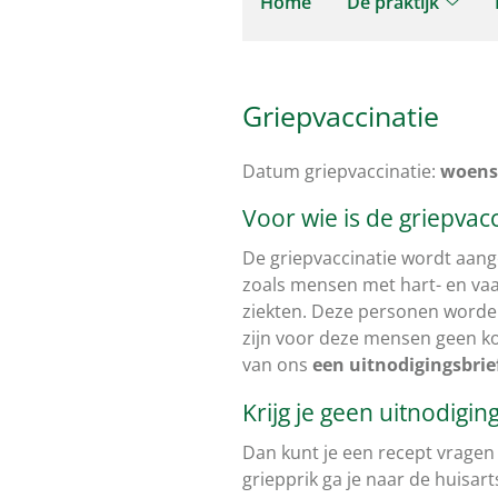
Home
De praktijk
De
prakti
subm
Griepvaccinatie
Datum griepvaccinatie:
woensd
Voor wie is de griepvacc
De griep
vaccinatie
wordt aange
zoals mensen met hart- en vaa
ziekten. Deze personen worden 
zijn voor deze mensen geen k
van ons
een uitnodigingsbrie
Krijg je geen uitnodigin
Dan kunt je een recept vragen 
griepprik ga je naar de huisart