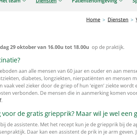
Het team
Diensten
Patiëntenomgeving
S
Het
Diensten
Patiën
jk
team
submenu
subme
Home
Diensten
enu
submenu
ag 29 oktober van 16.00u tot 18.00u
op de praktijk.
inatie?
boden aan alle mensen van 60 jaar en ouder en aan mense
tziekten, diabetes, longziekten, nierpatiënten en mensen 
vaak veel zieker door de griep of hun ‘eigen’ ziekte wordt 
osten verbonden.
De mensen die in aanmerking komen voor 
f
.
g voor de gratis griepprik? Maar wil je wel een 
bij de assistente. Met het recept kun je de griepprik bij de
senpraktijk. Daar kan een assistent de prik in je arm geven. 