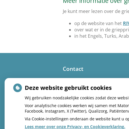
Meer informatie over gr
Je kunt meer lezen over de gri
op de website van het
RI
over wat er in de grieppri
in het Engels, Turks, Ar
Contact
Parklaan 1
Deze website gebruikt cookies
3871 EE Hoevelaken
Wij gebruiken noodzakelijke cookies zodat deze webs
(033) 253 43 07
Voor analytische cookies werken wij samen met Matom
Spoed: kies 1
Facebook, Instagram, X (Twitter), Qualizorg, Patiënt
Via Cookie-instellingen onderaan de website kunt u
info@praktijkparklaan.nl
Lees meer over onze Privacy- en Cookieverklaring.