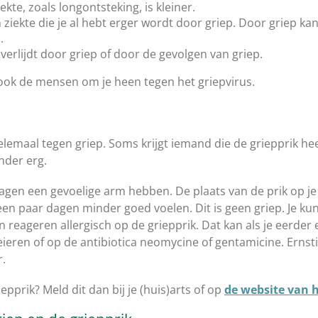
kte, zoals longontsteking, is kleiner.
n ziekte die je al hebt erger wordt door griep. Door griep ka
.
overlijdt door griep of door de gevolgen van griep.
ook de mensen om je heen tegen het griepvirus.
lemaal tegen griep. Soms krijgt iemand die de griepprik he
nder erg.
dagen een gevoelige arm hebben. De plaats van de prik op je a
k een paar dagen minder goed voelen. Dit is geen griep. Je ku
reageren allergisch op de griepprik. Dat kan als je eerder e
eieren of op de antibiotica neomycine of
gentamicine
. Erns
r.
epprik? Meld dit dan bij je (huis)arts of op
de website van 