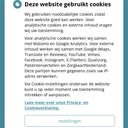
(033) 253 43 07
Deze website gebruikt cookies
Spoed: kies 1
Wij gebruiken noodzakelijke cookies zodat
deze website goed kan werken. Voor
info@praktijkparklaan.nl
analytische cookies en externe inhoud vragen
wij uw toestemming.
Voor analytische cookies werken wij samen
met Matomo en Google Analytics. Voor externe
Volg ons op facebook
inhoud werken wij samen met Google (Maps,
Translate en Reviews), YouTube, Vimeo,
Facebook, Instagram, X (Twitter), Qualizorg,
Patiëntenvertellen en ZorgkaartNederland.
Deze partijen kunnen gegevens zoals uw IP-
adres verwerken.
Via Cookie-instellingen onderaan de website
kunt u op ieder moment uw toestemming
intrekken of aanpassen.
Lees meer over onze Privacy- en
Cookieverklaring.
Instellingen
Uw Zorg Online
|
Beheer